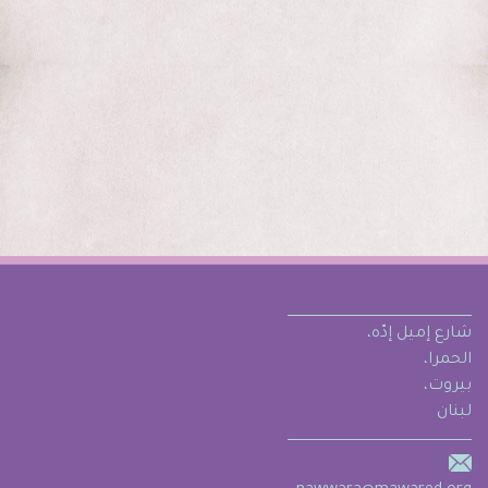
شارع إميل إدّه،
الحمرا،
بيروت،
لبنان