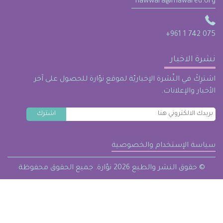
nawwara@mawared.org
+961 1 742 075
نشرة الاخبار
اشترِكْ في النّشرة الإخباريّة لموقع نوّارة للحصول على آخر
الأخبار والإعلانات.
سياسة الإستخدام والخصوصية
حقوق النشر والطبع 2026 نوّارة. جميع الحقوق محفوظة ©