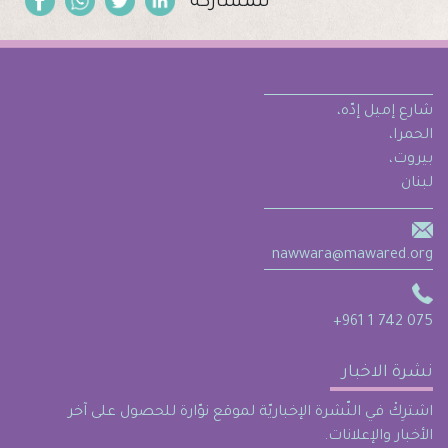
للمشاركة
شارع إميل إدّه،
الحمرا،
بيروت،
لبنان
nawwara@mawared.org
+961 1 742 075
نشرة الاخبار
اشترِكْ في النّشرة الإخباريّة لموقع نوّارة للحصول على آخر
الأخبار والإعلانات.