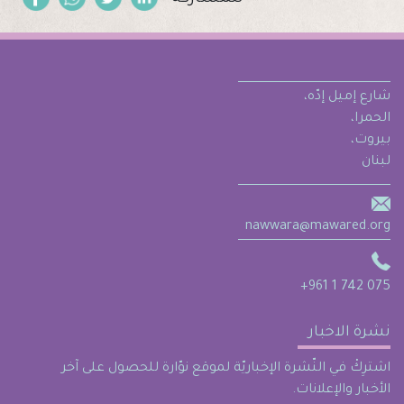
شارع إميل إدّه،
الحمرا،
بيروت،
لبنان
nawwara@mawared.org
+961 1 742 075
نشرة الاخبار
اشترِكْ في النّشرة الإخباريّة لموقع نوّارة للحصول على آخر
الأخبار والإعلانات.