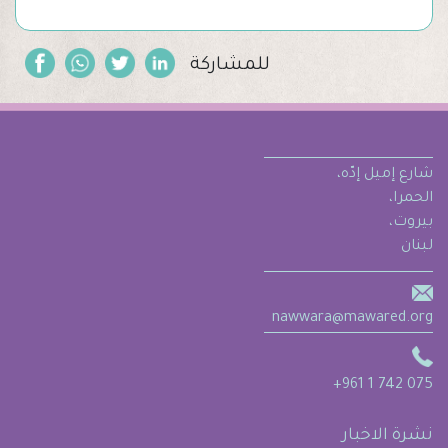
للمشاركة
شارع إميل إدّه،
الحمرا،
بيروت،
لبنان
nawwara@mawared.org
+961 1 742 075
نشرة الاخبار