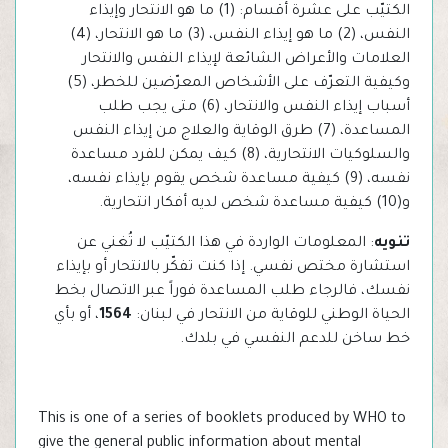
الكتيّب على عشرة أقسام: (1) ما هو الانتحار وإيذاء
النفس، (2) ما هو إيذاء النفس، (3) ما هو الانتحار، (4)
العلامات والأعراض الشائعة لإيذاء النفس والانتحار
وكيفية التعرّف على الأشخاص المعرّضين للخطر، (5)
أسباب إيذاء النفس والانتحار، (6) متى يجب طلب
المساعدة، (7) طرق الوقاية والعلاج من إيذاء النفس
والسلوكيات الانتحارية، (8) كيف يمكن للفرد مساعدة
نفسه، (9) كيفية مساعدة شخص يقوم بإيذاء نفسه،
و(10) كيفية مساعدة شخص لديه أفكار انتحارية.
تنويه
: المعلومات الواردة في هذا الكتيّب لا تُغني عن
استشارة مختص نفسي. إذا كنت تفكّر بالانتحار أو بإيذاء
نفسك، فالرجاء طلب المساعدة فوراً عبر الاتصال بخط
الحياة الوطني للوقاية من الانتحار في لبنان:
1564
، أو بأي
خط ساخن للدعم النفسي في بلدك.
This is one of a series of booklets produced by WHO to
give the general public information about mental