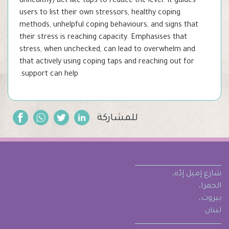
unhealthy) act like taps to reduce the level. It guides
users to list their own stressors, healthy coping
methods, unhelpful coping behaviours, and signs that
their stress is reaching capacity. Emphasises that
stress, when unchecked, can lead to overwhelm and
that actively using coping taps and reaching out for
support can help.
للمشاركة
شارع إميل إدّه،
الحمرا،
بيروت،
لبنان