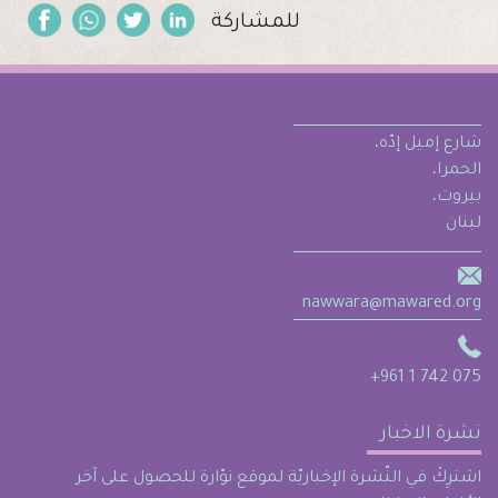
للمشاركة
شارع إميل إدّه،
الحمرا،
بيروت،
لبنان
nawwara@mawared.org
+961 1 742 075
نشرة الاخبار
اشترِكْ في النّشرة الإخباريّة لموقع نوّارة للحصول على آخر