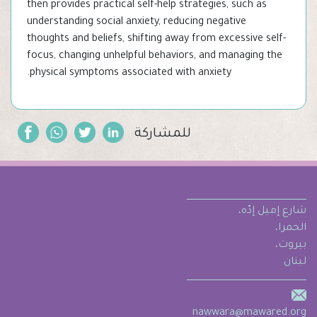
then provides practical self-help strategies, such as
understanding social anxiety, reducing negative
thoughts and beliefs, shifting away from excessive self-
focus, changing unhelpful behaviors, and managing the
physical symptoms associated with anxiety.
للمشاركة
شارع إميل إدّه،
الحمرا،
بيروت،
لبنان
nawwara@mawared.org