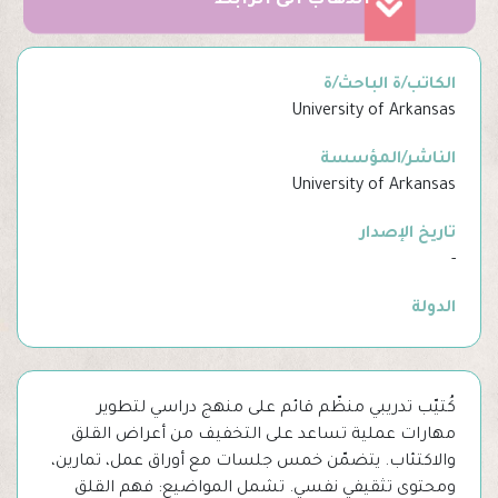
الذهاب الى الرابط
الكاتب/ة الباحث/ة
University of Arkansas
الناشر/المؤسسة
University of Arkansas
تاريخ الإصدار
-
الدولة
كُتيّب تدريبي منظّم قائم على منهج دراسي لتطوير
مهارات عملية تساعد على التخفيف من أعراض القلق
والاكتئاب. يتضمّن خمس جلسات مع أوراق عمل، تمارين،
ومحتوى تثقيفي نفسي. تشمل المواضيع: فهم القلق